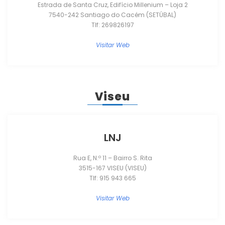
Estrada de Santa Cruz, Edifício Millenium – Loja 2
7540-242 Santiago do Cacém (SETÚBAL)
Tlf: 269826197
Visitar Web
Viseu
LNJ
Rua E, N.º 11 – Bairro S. Rita
3515-167 VISEU (VISEU)
Tlf: 915 943 665
Visitar Web