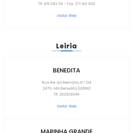
Tlf: 913 082 114 – Fax: 271 140 903
Visitar Web
Leiria
BENEDITA
Rua Rei da Memória, N.º 124
2475-149 Benedita (LEIRIA)
Tlf: 262929346
Visitar Web
MARINHA GRANDE