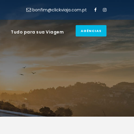
bonfim@clickviaja.com.pt
AGÊNCIAS
Tudo para sua Viagem