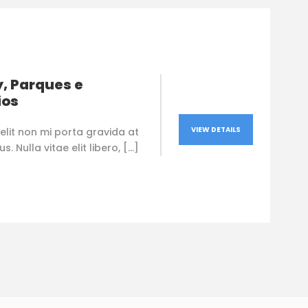
, Parques e
ios
VIEW DETAILS
elit non mi porta gravida at
. Nulla vitae elit libero, […]